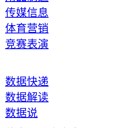
传媒信息
体育营销
竞赛表演
数据快递
数据解读
数据说