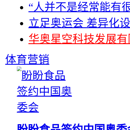
“人并不是经常能有很
立足奥运会 差异化
华奥星空科技发展有
体育营销
盼盼食品签约中国奥委