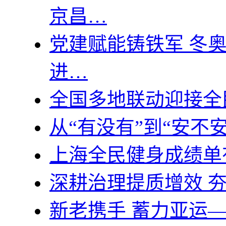
京昌…
党建赋能铸铁军 冬
进…
全国多地联动迎接全
从“有没有”到“安不
上海全民健身成绩单
深耕治理提质增效 
新老携手 蓄力亚运