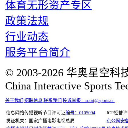
体育无形资产专区
政策法规
行业动态
服务平台简介
© 2003-2026 华奥
China Interactive Sports Te
关于我们
|
招聘信息
|
联系我们
|
投诉举报：sport@sports.cn
信息网络传播视听节目许可证
编号：0105094
ICP经营
发证机关：国家广播电影电视总局
京公网安备11