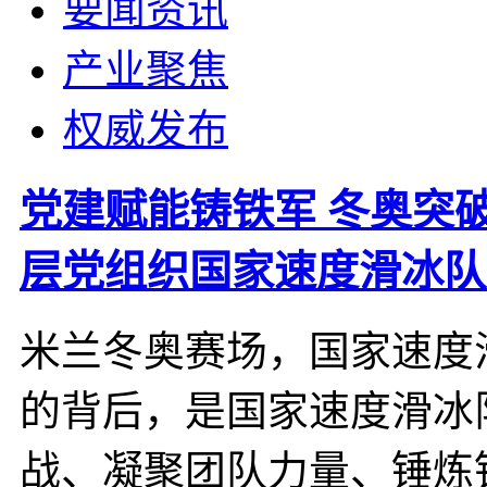
要闻资讯
产业聚焦
权威发布
党建赋能铸铁军 冬奥突
层党组织国家速度滑冰队
米兰冬奥赛场，国家速度
的背后，是国家速度滑冰
战、凝聚团队力量、锤炼