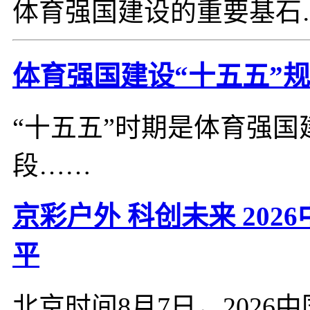
体育强国建设的重要基石
体育强国建设“十五五”
“十五五”时期是体育强
段……
京彩户外 科创未来 20
平
北京时间8月7日，202