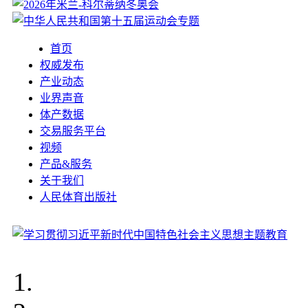
首页
权威发布
产业动态
业界声音
体产数据
交易服务平台
视频
产品&服务
关于我们
人民体育出版社