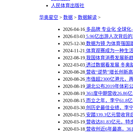
人民体育出版社
华奥星空
>
数据
>
数据解读
>
2026-04-16
多品牌 专业化 全球化
2026-03-03
5.96亿出游人次背后
2025-12-30
数据为镜 为体育强国
2024-11-21
体育观赛成为一种生活
2022-08-19
我国体育消费发展新趋
2022-03-03
透过数据看发展 冬奥
2020-08-28
营收“逆势”增长创新
2020-08-26
市值超2300亿港元
2020-08-19
湖北公布2019年体彩
2020-08-19
361度中期营收26.8
2020-08-15
而立之年，李宁61.8
2020-03-30
创历史最佳业绩，李宁
2020-03-25
安踏339.3亿元营收
2020-03-19
营收达81.83亿元，
2020-03-18
营收创近6年最高，36