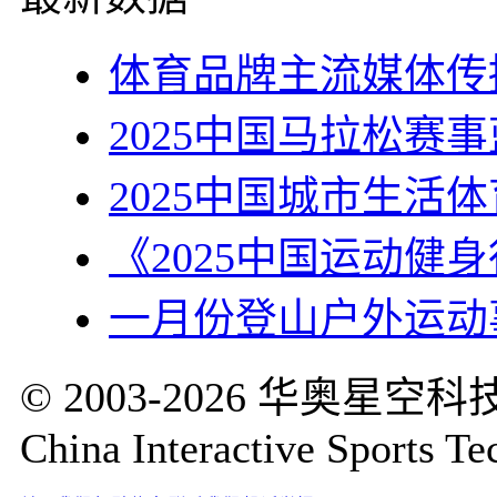
体育品牌主流媒体传
2025中国马拉松赛
2025中国城市生活
《2025中国运动健
一月份登山户外运动
© 2003-2026 华奥
China Interactive Sports Te