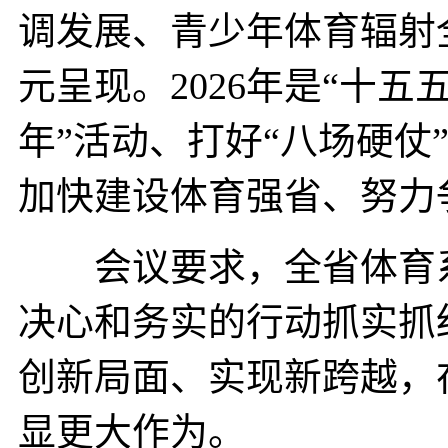
调发展、青少年体育辐射
元呈现。2026年是“十
年”活动、打好“八场硬
加快建设体育强省、努力
会议要求，全省体育系
决心和务实的行动抓实抓
创新局面、实现新跨越，
显更大作为。