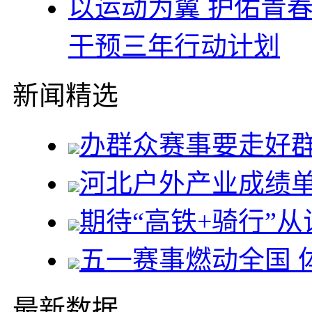
以运动为翼 护佑青
干预三年行动计划
新闻精选
办群众赛事要走好
河北户外产业成绩
期待“高铁+骑行”
五一赛事燃动全国 
最新数据