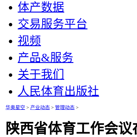
体产数据
交易服务平台
视频
产品&服务
关于我们
人民体育出版社
华奥星空
>
产业动态
>
管理动态
>
陕西省体育工作会议