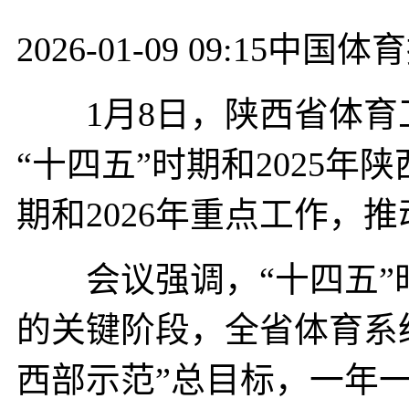
2026-01-09 09:15
中国体育
1月8日，陕西省体育
“十四五”时期和2025年
期和2026年重点工作，
会议强调，“十四五”
的关键阶段，全省体育系
西部示范”总目标，一年