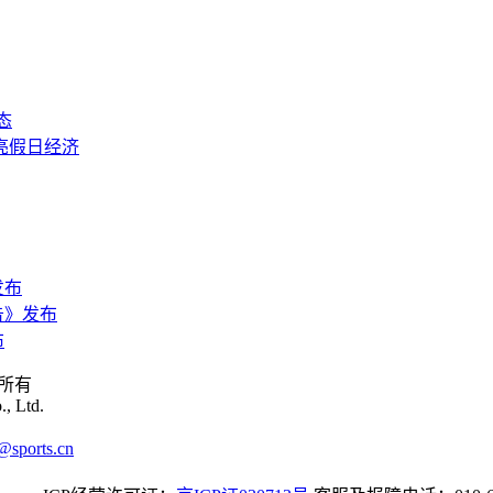
态
亮假日经济
发布
告》发布
布
权所有
., Ltd.
ports.cn