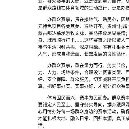
业。群众赛事的关键，就是做到量力而行、
是群众路线在体育领域的生动践行，更是办
办群众赛事，贵在接地气、贴民心，因地制
元特色项目各美其美、遍地开花。贵州“村超
蒙古那达慕承游牧文脉，赛马摔跤尽显豪情；
身、城市骑行打卡……这些赛事之所以聚人
事与生活同频共振、深度相融。唯有扎根乡
人气，形成自我造血、长效发展的良性循环
办群众赛事，重在量力而行、务实节俭，坚
力、人力、场地条件，合理设计赛事类型、
缮、安全保障、群众服务，切实减轻基层负担
算，把好事办实、实事办好，才能让群众赛
体育因民而兴，赛事为民而办。群众赛事从
要锚定人民至上、坚守务实导向，摒弃跟风
心用情办好每一场群众身边的赛事活动，确
才能扎根大地、融入日常、回归本源，真正成
活。