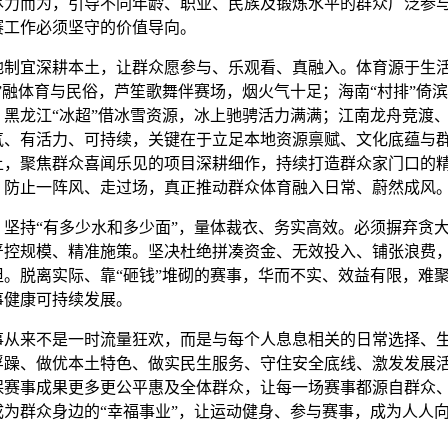
尽力而为，引导不同年龄、职业、民族及锻炼水平的群众广泛参
赛工作必须坚守的价值导向。
宜深耕本土，让群众愿参与、乐观看、真融入。体育源于生活
”融体育与民俗，芦笙歌舞伴赛场，烟火气十足；海南“村排”倚
黑龙江“冰超”借冰雪资源，冰上驰骋活力满满；江南龙舟竞渡
气、有活力、可持续，关键在于立足本地资源禀赋、文化底蕴与
土，聚焦群众喜闻乐见的项目深耕细作，持续打造群众家门口的
，防止一阵风、走过场，真正推动群众体育融入日常、蔚然成风
持“有多少水和多少面”，量体裁衣、务实高效。必须摒弃贪大
严控规模、精准施策。坚决杜绝拼凑资金、无效投入、铺张浪费
。脱离实际、靠“砸钱”堆砌的赛事，华而不实、效益有限，难
事健康可持续发展。
来不是一时流量狂欢，而是与每个人息息相关的日常选择、生活
浮躁、做优本土特色、做实民生服务、守住安全底线、激发发展
保赛事成果更多更公平惠及全体群众，让每一场赛事都源自群众
为群众身边的“幸福事业”，让运动健身、参与赛事，成为人人