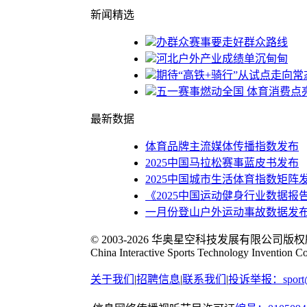
新闻精选
办群众赛事要走好群众路线
河北户外产业成绩单沉甸甸
期待“高铁+骑行”从试点走向常
五一赛事燃动全国 体育消费点
最新数据
体育品牌主流媒体传播指数发布
2025中国马拉松赛事蓝皮书发布
2025中国城市生活体育指数矩阵
《2025中国运动健身行业数据报
一月份登山户外运动事故数据发
© 2003-2026 华奥星空科技发展有限公司版
China Interactive Sports Technology Invention Co
关于我们
|
招聘信息
|
联系我们
|
投诉举报：sport@s