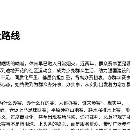
众路线
场的呐喊，体育早已融入日常烟火。近两年，群众赛事更是蓬勃兴
赛事，再到遍地开花的社区运动会，成为点亮群众生活、助力强国建
色不足、同质化严重、基层负担加重，背离办赛初衷。办群众赛
躁心态，始终做到为群众办好事、办实事，从实际出发着力增加
什么办赛、办什么样的赛、为谁办赛、谁来参赛”。现实中，一
众基础，仓促上马足球联赛；平原硬办山地赛、缺水强推水上赛，
主义、过度商业化，甚至出现赛场斗殴、追打裁判、恶意犯规等
众赛事不是博眼球、上头条的噱头，而是服务群众、带动广泛参