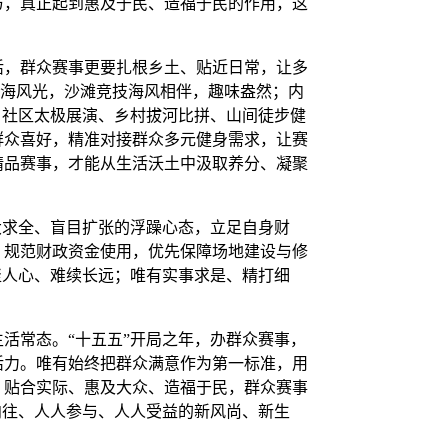
与，真正起到惠及于民、造福于民的作用，这
，群众赛事更要扎根乡土、贴近日常，让多
滨海风光，沙滩竞技海风相伴，趣味盎然；内
、社区太极展演、乡村拔河比拼、山间徒步健
群众喜好，精准对接群众多元健身需求，让赛
精品赛事，才能从生活沃土中汲取养分、凝聚
。
求全、盲目扩张的浮躁心态，立足自身财
，规范财政资金使用，优先保障场地建设与修
聚人心、难续长远；唯有实事求是、精打细
常态。“十五五”开局之年，办群众赛事，
活力。唯有始终把群众满意作为第一标准，用
、贴合实际、惠及大众、造福于民，群众赛事
向往、人人参与、人人受益的新风尚、新生