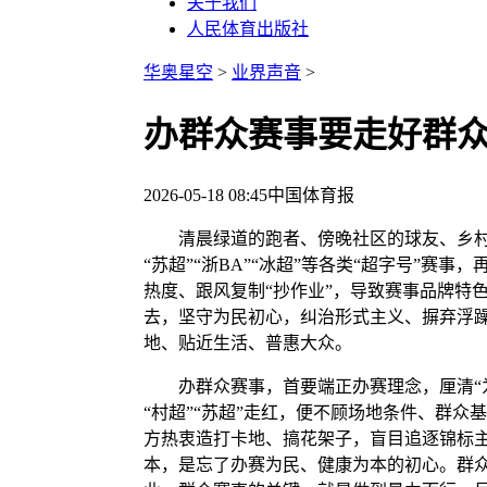
关于我们
人民体育出版社
华奥星空
>
业界声音
>
办群众赛事要走好群
2026-05-18 08:45
中国体育报
清晨绿道的跑者、傍晚社区的球友、乡村晒
“苏超”“浙BA”“冰超”等各类“超字号”
热度、跟风复制“抄作业”，导致赛事品牌特
去，坚守为民初心，纠治形式主义、摒弃浮
地、贴近生活、普惠大众。
办群众赛事，首要端正办赛理念，厘清“为
“村超”“苏超”走红，便不顾场地条件、群
方热衷造打卡地、搞花架子，盲目追逐锦标
本，是忘了办赛为民、健康为本的初心。群