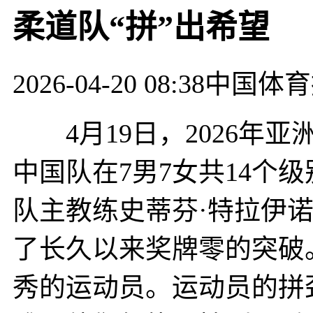
柔道队“拼”出希望
2026-04-20 08:38
中国体育
4月19日，2026年
中国队在7男7女共14个
队主教练史蒂芬·特拉伊
了长久以来奖牌零的突破
秀的运动员。运动员的拼