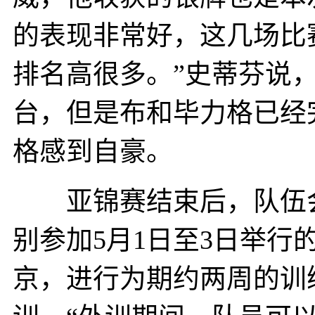
的表现非常好，这几场比
排名高很多。”史蒂芬说
台，但是布和毕力格已经
格感到自豪。
亚锦赛结束后，队伍会
别参加5月1日至3日举
京，进行为期约两周的训