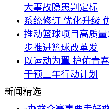
大事故隐患判定标
系统修订 优化升级
推动篮球项目高质量
步推进篮球改革发
以运动为翼 护佑青
干预三年行动计划
新闻精选
办群众赛事要走好