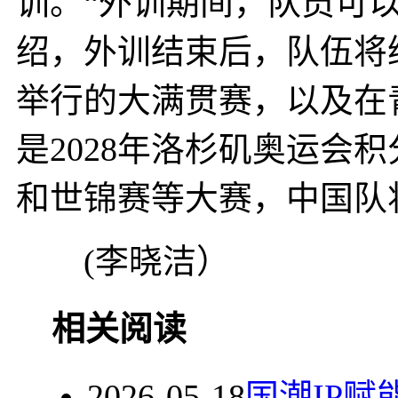
训。“外训期间，队员可
绍，外训结束后，队伍将
举行的大满贯赛，以及在
是2028年洛杉矶奥运会
和世锦赛等大赛，中国队
(李晓洁）
相关阅读
2026-05-18
国潮IP