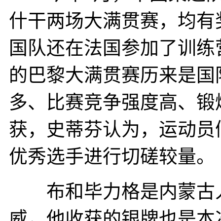
什干两场大满贯赛，均有
国队还在法国参加了训练
的巴黎大满贯赛历来是国
多、比赛竞争强度高、锻
获，史蒂芬认为，运动员
优秀选手进行切磋较量。
布和毕力格是内蒙古人
威，他收获的银牌也是本