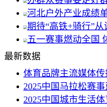
河北户外产业成绩
期待“高铁+骑行”
五一赛事燃动全国 
最新数据
体育品牌主流媒体传
2025中国马拉松赛
2025中国城市生活