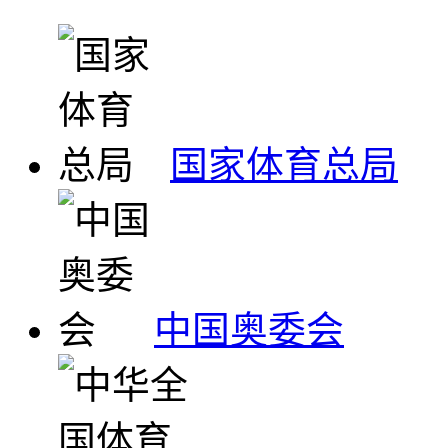
国家体育总局
中国奥委会