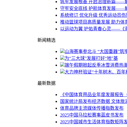
筑牢发展根基 开启治理新篇——
守牢安全底线 护航体育发展——
系统修订 优化升级 优秀运动员
推动篮球项目高质量发展 助力体
以运动为翼 护佑青春心灵——《
新闻精选
山海赛事参北斗 “大国重器”
为“三大球”发展打好“地”基
端午假期掀起反季冰雪消费热
大力神杯验证“十年树木、百年
最新数据
《中国体育用品业年度发展报告（2
国家统计局发布经济数据 文体旅
体育品牌主流媒体传播指数发布
2025中国马拉松赛事蓝皮书发布
2025中国城市生活体育指数矩阵