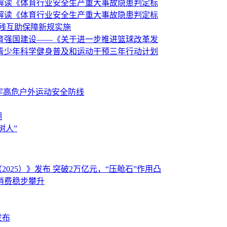
解读《体育行业安全生产重大事故隐患判定标
解读《体育行业安全生产重大事故隐患判定标
伤残互助保障新规实施
育强国建设——《关于进一步推进篮球改革发
青少年科学健身普及和运动干预三年行动计划
筑牢高危户外运动安全防线
潮
树人”
025）》发布 突破2万亿元，“压舱石”作用凸
消费稳步攀升
发布