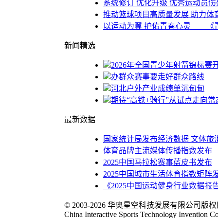
系统修订 优化升级 优秀运动员
推动篮球项目高质量发展 助力体
以运动为翼 护佑青春心灵——《
新闻精选
2026年全国青少年射箭锦标赛开
办群众赛事要走好群众路线
河北户外产业成绩单沉甸甸
期待“高铁+骑行”从试点走向常
最新数据
国家统计局发布经济数据 文体旅
体育品牌主流媒体传播指数发布
2025中国马拉松赛事蓝皮书发布
2025中国城市生活体育指数矩阵
《2025中国运动健身行业数据报
© 2003-2026 华奥星空科技发展有限公司版
China Interactive Sports Technology Invention Co