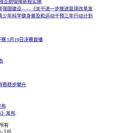
伤残互助保障新规实施
育强国建设——《关于进一步推进篮球改革发
青少年科学健身普及和运动干预三年行动计划
赛 5月19日决赛直播
态
消费稳步攀升
发布
告》发布
权所有
., Ltd.