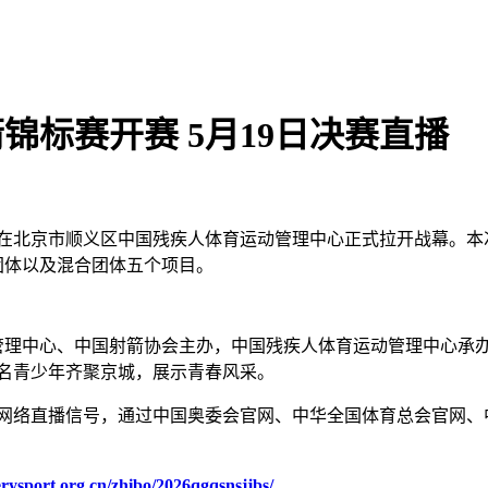
箭锦标赛开赛 5月19日决赛直播
赛在北京市顺义区中国残疾人体育运动管理中心正式拉开战幕。本
团体以及混合团体五个项目。
中心、中国射箭协会主办，中国残疾人体育运动管理中心承办
0名青少年齐聚京城，展示青春风采。
网络直播信号，通过中国奥委会官网、中华全国体育总会官网、
ysport.org.cn/zhibo/2026qgqsnsjjbs/