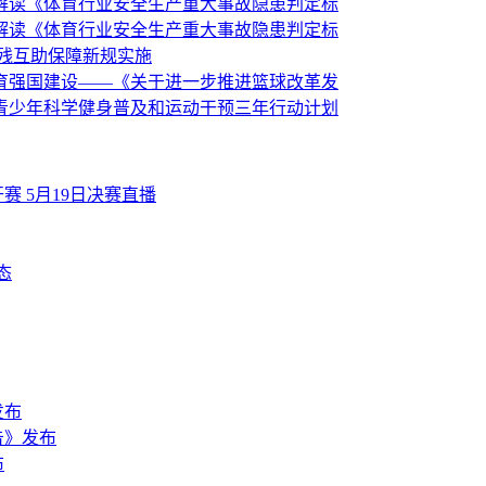
解读《体育行业安全生产重大事故隐患判定标
解读《体育行业安全生产重大事故隐患判定标
伤残互助保障新规实施
育强国建设——《关于进一步推进篮球改革发
青少年科学健身普及和运动干预三年行动计划
赛 5月19日决赛直播
态
发布
告》发布
布