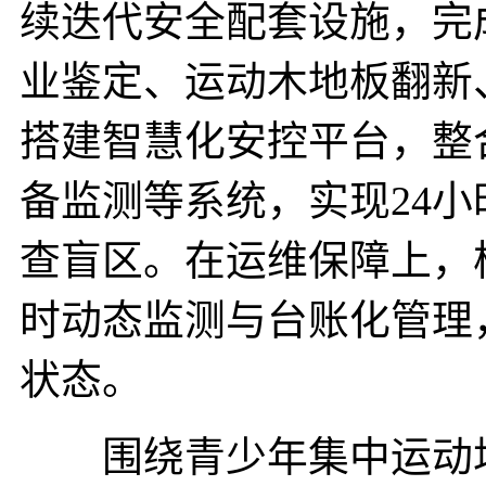
续迭代安全配套设施，完
业鉴定、运动木地板翻新
搭建智慧化安控平台，整
备监测等系统，实现24
查盲区。在运维保障上，
时动态监测与台账化管理
状态。
围绕青少年集中运动场