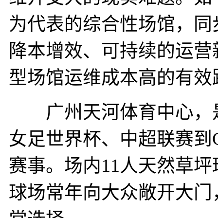
为代表的综合性场馆，同
降本增效、可持续的运营
型场馆运维成本高的有效
广州天河体育中心，是
女足世界杯、中超联赛到C
赛事。场内11人天然草
球场常年向大众敞开大门