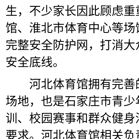
生，不少家长因此顾虑重
馆、淮北市体育中心等场
完整安全防护网，打消大
安全底线。
河北体育馆拥有完善的
场地，也是石家庄市青少
训、校园赛事和群众健身
要求。河北体育馆相关负