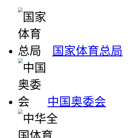
国家体育总局
中国奥委会