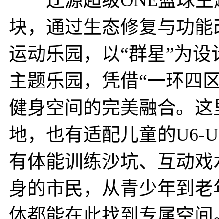
块，通过生态修复与功能改
运动乐园，以“群星”为
主题乐园，凭借“一环四
健身空间的完美融合。这
地，也有适配儿童的U6-
有体能训练沙坑、互动戏
身的市民，从青少年到老
体都能在此找到专属空间