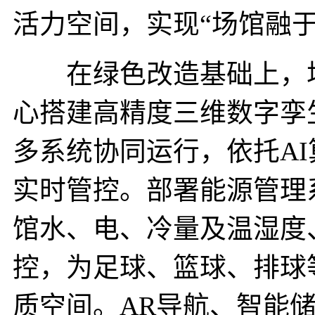
活力空间，实现“场馆融
在绿色改造基础上，场
心搭建高精度三维数字孪
多系统协同运行，依托A
实时管控。部署能源管理
馆水、电、冷量及温湿度、
控，为足球、篮球、排球
质空间。AR导航、智能