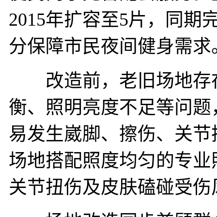
2015年扩容至5片，同
分保障市民夜间健身需求
改造前，老旧场地存在
衡、照明亮度不足等问题
易发生崴脚、擦伤、关节
场地搭配照度均匀的专业
关节扭伤及皮肤磕碰受伤