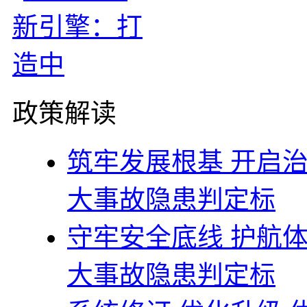
政策解读
筑牢发展根基 开启
大事故隐患判定标
守牢安全底线 护航
大事故隐患判定标