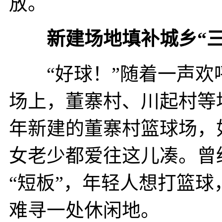
放。
新建场地填补城乡“三
“好球！”随着一声欢
场上，董寨村、川起村等地
年新建的董寨村篮球场，
女老少都爱往这儿凑。曾
“短板”，年轻人想打篮
难寻一处休闲地。