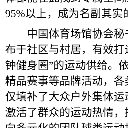
95%以上，成为名副其实
中国体育场馆协会秘书
布于社区与村居，有效打
钟健身圈”的运动供给。
精品赛事等品牌活动，各
仅填补了大众户外集体运
激活了群众的运动热情，
向多元化的团队球类运动