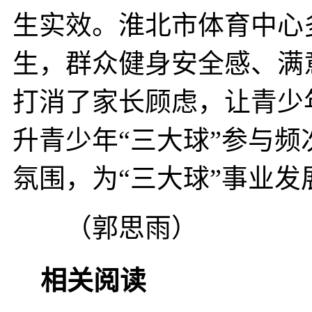
生实效。淮北市体育中心
生，群众健身安全感、满
打消了家长顾虑，让青少
升青少年“三大球”参与
氛围，为“三大球”事业
（郭思雨）
相关阅读