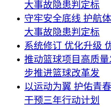
大事故隐患判定标
守牢安全底线 护航
大事故隐患判定标
系统修订 优化升级
推动篮球项目高质量
步推进篮球改革发
以运动为翼 护佑青
干预三年行动计划