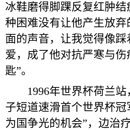
冰鞋磨得脚踝反复红肿结
种困难没有让他产生放弃
面的声音，让我觉得像踩
爱，成了他对抗严寒与伤
匙”。
1996年世界杯荷兰站
子短道速滑首个世界杯冠军
为国争光的机会”，边治疗