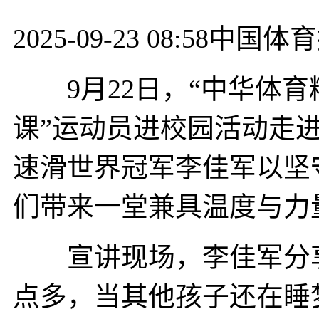
2025-09-23 08:58
中国体育
9月22日，“中华体育
课”运动员进校园活动走
速滑世界冠军李佳军以坚
们带来一堂兼具温度与力量
宣讲现场，李佳军分享
点多，当其他孩子还在睡