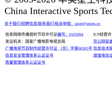
China Interactive Sports Te
关于我们
|
招聘信息
|
联系我们
|
投诉举报：sport@sports.cn
信息网络传播视听节目许可证
编号：0105094
ICP经营
发证机关：国家广播电影电视总局
京公网安备11
广播电视节目制作经营许可证 （京）字第08305号
信息技术
信息安全管理体系认证证书
增值电信
质量管理体系认证证书