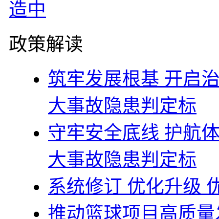
政策解读
筑牢发展根基 开启
大事故隐患判定标
守牢安全底线 护航
大事故隐患判定标
系统修订 优化升级
推动篮球项目高质量