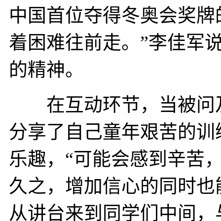
中国首位夺得冬奥会奖牌
着困难往前走。”李佳军
的精神。
在互动环节，当被问及
分享了自己童年艰苦的训
乐趣，“可能会感到辛苦
久之，增加信心的同时也
从讲台来到同学们中间，