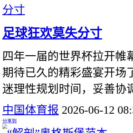
足球狂欢莫失分寸
四年一届的世界杯拉开帷
期待已久的精彩盛宴开场
迷理性规划时间，妥善协
中国体育报
2026-06-12 08
分享到