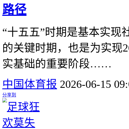
路径
“十五五”时期是基本实现
的关键时期，也是为实现2
实基础的重要阶段……
中国体育报
2026-06-15 09
分享到