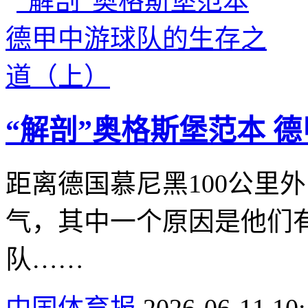
“解剖”奥格斯堡范本 
距离德国慕尼黑100公里
气，其中一个原因是他们
队……
中国体育报
2026-06-11 10