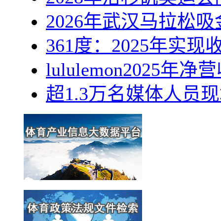
2026年武汉马拉松吸
361度：2025年实现
lululemon2025
超1.3万名媒体人员