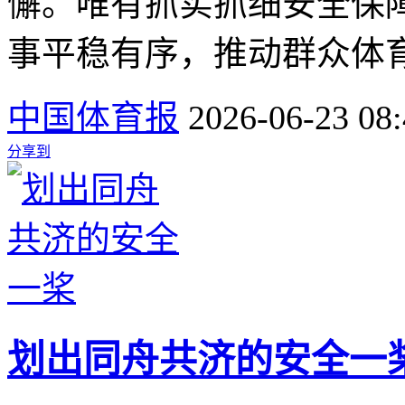
懈。唯有抓实抓细安全保
事平稳有序，推动群众体
中国体育报
2026-06-23 08
分享到
划出同舟共济的安全一