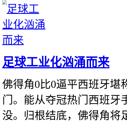
足球工业化汹涌而来
佛得角0比0逼平西班牙堪
门。能从夺冠热门西班牙
没。归根结底，佛得角将