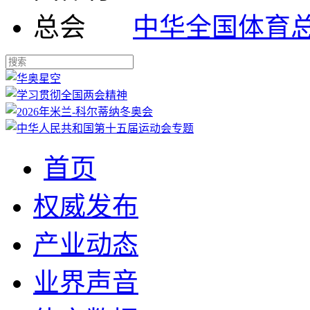
中华全国体育
首页
权威发布
产业动态
业界声音