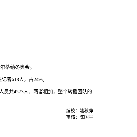
科尔蒂纳冬奥会。
者618人，占24%。
人员共4573人。两者相加，整个转播团队的
编校：
陆秋萍
审核：
陈国平