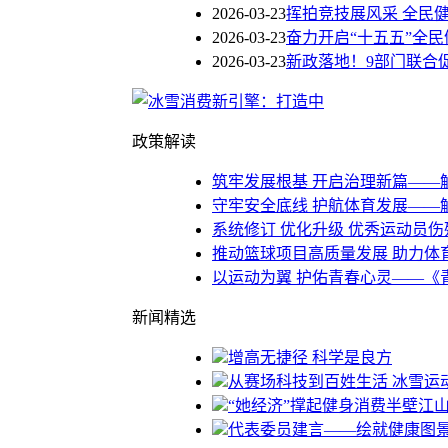
2026-03-23
挥拍竞技展风采 全民
2026-03-23
奋力开启“十五五”全民
2026-03-23
新政落地！9部门联合
政策解读
筑牢发展根基 开启治理新篇——
守牢安全底线 护航体育发展——
系统修订 优化升级 优秀运动员
推动篮球项目高质量发展 助力体
以运动为翼 护佑青春心灵——《
新闻精选
增高无捷径 科学是良方
从赛场科技到百姓生活 冰雪运
“她经济”撑起健身消费半壁江
代表委员建言——绘就健康图景